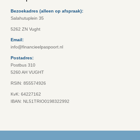
Deze site wordt beschermd door reCAPTCHA en het Google
Privacybeleid
en
Servicevoorwaarden
zijn van toepassing.
Stichting Financieel
Paspoort
Bezoekadres (alleen op afspraak):
Salahutuplein 35
5262 ZN Vught
Email:
info@financieelpaspoort.nl
Postadres:
Postbus 310
5260 AH VUGHT
RSIN: 855574926
KvK: 64227162