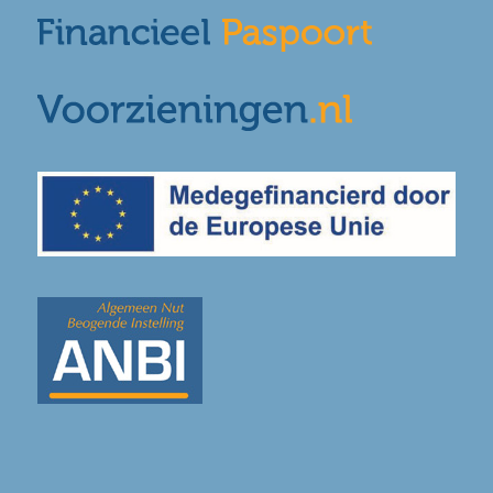
IBAN: NL51TRIO0198322992