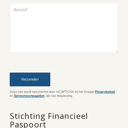
Sorry, er is een probleem
opgetreden bij de communicatie
met Google reCAPTCHA API. U kunt
het contactformulier momenteel
niet indienen. Probeer het later nog
eens - laad de pagina opnieuw en
controleer ook uw
internetverbinding.