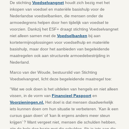
De stichting
Voedselvangnet
houdt zich bezig met het
inkopen van voedsel en materiële basishulp voor de
Nederlandse voedselbanken, die mensen onder de
armoedegrens helpen door hen tijdelijk van voedsel te
voorzien. Dankzij het ESF+ draagt ​​stichting Voedselvangnet
niet alleen samen met de
Voedselbanken
bij aan
kortetermijnoplossingen voor voedselhulp en materiële
basishulp, maar door het aanbieden van begeleidende
maatregelen ook aan structurele armoedebestrijding in
Nederland.
Marco van der Woude, bestuurslid van Stichting
Voedselvangnet, licht deze begeleidende maatregel toe:
“Wat we ook doen is het uitdelen van hengels en niet alleen
vissen, in de vorm van
Financieel Paspoort
en
Voorzieningen.nl.
Het doel is dat mensen daadwerkelijk
iets kunnen doen om hun situatie te verbeteren. ‘Kan ik een
cursus gaan doen’ of ‘kan ik ergens anders meer steun
krijgen’ ? Want vergeet niet, mensen die schulden hebben,
zijn de hele dag bezig met die schulden. Als je iets aan die