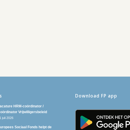
s
Download FP app
acature HRM-coördinator /
oördinator Vrijwilligersbeleid
1 juli 2026
uropees Sociaal Fonds helpt de