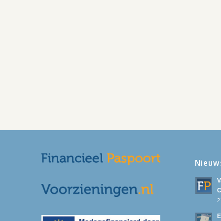
Nieuw
V
C
2
E