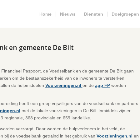
Home
Nieuws
Diensten
Doelgroepen
nk en gemeente De Bilt
g Financieel Paspoort, de Voedselbank en de gemeente De Bilt gaan
rken om de bestaanszekerheid van de inwoners te versterken.
zullen de hulpmiddelen
Voorzieningen.nl
en de
app FP
worden
bereiding heeft een groep vrijwilligers van de voedselbank en partners
ningen.nl
met de lokale voorzieningen in De Bilt. Inmiddels zijn er
regionale, 368 provinciale en 659 landelijke.
s worden verzorgd. Daar worden de hulpverleners in het veld, de
 bij de voedselbank getraind in het gebruik van
Voorzieningen.nl
en