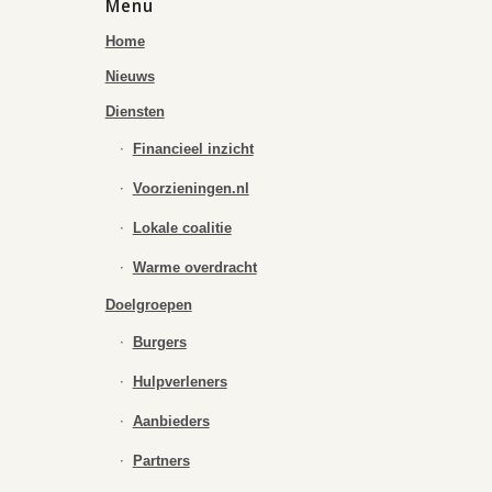
Menu
Home
Nieuws
Diensten
Financieel inzicht
Voorzieningen.nl
Lokale coalitie
Warme overdracht
Doelgroepen
Burgers
Hulpverleners
Aanbieders
Partners