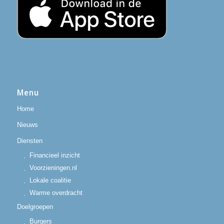
Menu
Home
Nieuws
Diensten
Financieel inzicht
Voorzieningen.nl
Lokale coalitie
Warme overdracht
Doelgroepen
Burgers