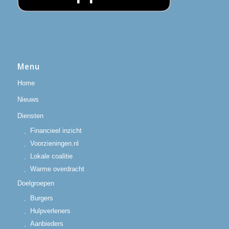
Menu
Home
Nieuws
Diensten
Financieel inzicht
Voorzieningen.nl
Lokale coalitie
Warme overdracht
Doelgroepen
Burgers
Hulpverleners
Aanbieders